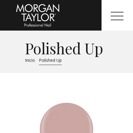
Polished Up
Morgan Taylor®
Inicio
Polished Up
Sistemas Profesionales
Cartas de Color
Catálogo
Colecciones
Tutoriales