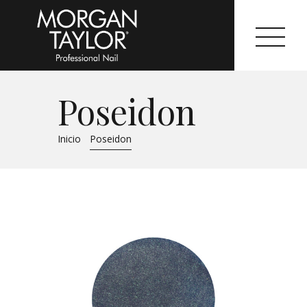
Poseidon
Morgan Taylor®
Inicio
Poseidon
Sistemas Profesionales
Cartas de Color
Catálogo
Colecciones
Tutoriales