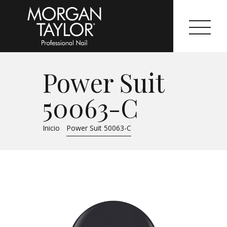
Power Suit
Morgan Taylor®
50063-C
Sistemas Profesionales
Inicio
Power Suit 50063-C
Cartas de Color
Catálogo
Colecciones
Tutoriales