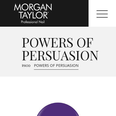
POWERS OF
Morgan Taylor®
PERSUASION
Sistemas Profesionales
Inicio
POWERS OF PERSUASION
Cartas de Color
Catálogo
Colecciones
Tutoriales