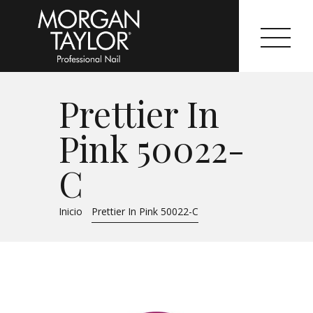
Prettier In
Morgan Taylor®
Pink 50022-
Sistemas Profesionales
C
Cartas de Color
Inicio
Prettier In Pink 50022-C
Catálogo
Colecciones
Tutoriales