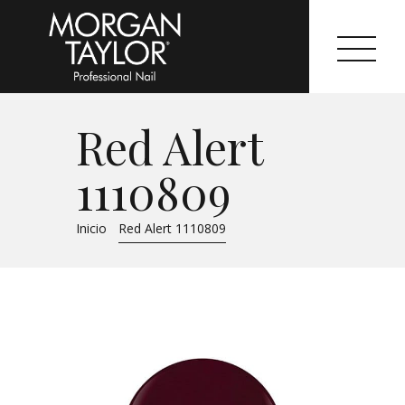
Red Alert
Morgan Taylor®
1110809
Sistemas Profesionales
Inicio
Red Alert 1110809
Cartas de Color
Catálogo
Colecciones
Tutoriales