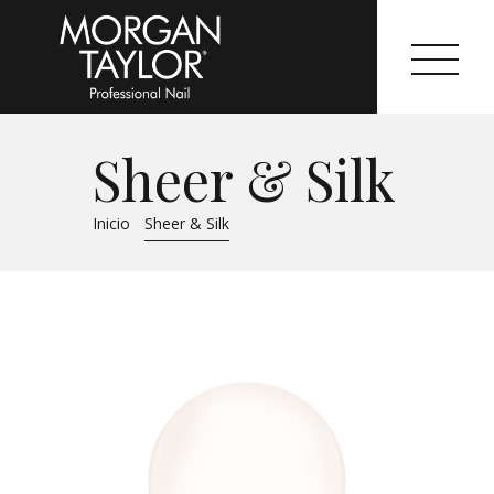
Sheer & Silk
Morgan Taylor®
Inicio
Sheer & Silk
Sistemas Profesionales
Cartas de Color
Catálogo
Colecciones
Tutoriales