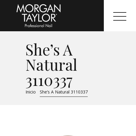
She’s A
Morgan Taylor®
Natural
Sistemas Profesionales
3110337
Cartas de Color
Inicio
She’s A Natural 3110337
Catálogo
Colecciones
Tutoriales