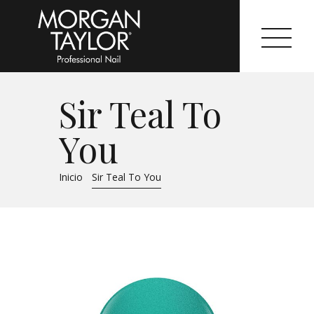
Sir Teal To
Morgan Taylor®
You
Sistemas Profesionales
Inicio
Sir Teal To You
Cartas de Color
Catálogo
Colecciones
Tutoriales