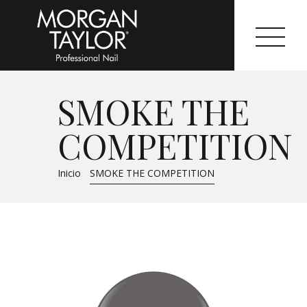
SMOKE THE
Morgan Taylor®
COMPETITION
Sistemas Profesionales
Inicio
SMOKE THE COMPETITION
Cartas de Color
Catálogo
Colecciones
Tutoriales