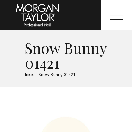
Snow Bunny
Morgan Taylor®
01421
Sistemas Profesionales
Inicio
Snow Bunny 01421
Cartas de Color
Catálogo
Colecciones
Tutoriales