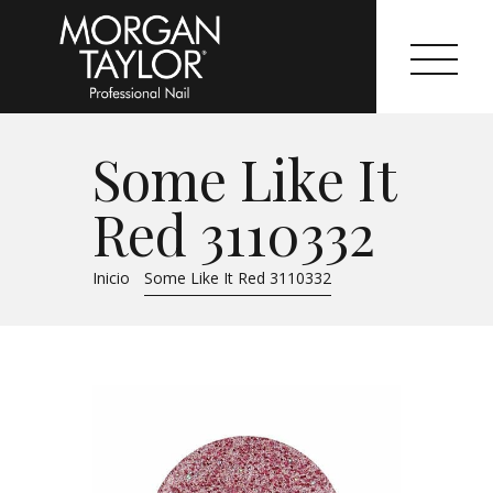
Some Like It
Morgan Taylor®
Red 3110332
Sistemas Profesionales
Inicio
Some Like It Red 3110332
Cartas de Color
Catálogo
Colecciones
Tutoriales