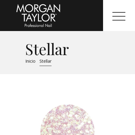
Stellar
Morgan Taylor®
Inicio
Stellar
Sistemas Profesionales
Cartas de Color
Catálogo
Colecciones
Tutoriales