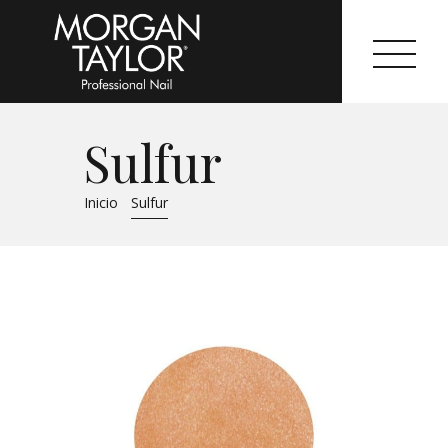
Sulfur
Morgan Taylor®
Inicio
Sulfur
Sistemas Profesionales
Cartas de Color
Catálogo
Colecciones
Tutoriales