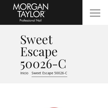
Sweet
Morgan Taylor®
Escape
Sistemas Profesionales
50026-C
Cartas de Color
Inicio
Sweet Escape 50026-C
Catálogo
Colecciones
Tutoriales