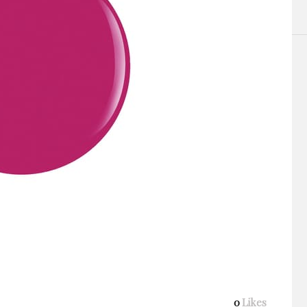
0
Likes