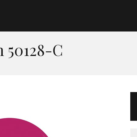
Morgan Taylor®
Sistemas Profesionales
h 50128-C
Cartas de Color
Catálogo
Colecciones
Tutoriales
Contacto