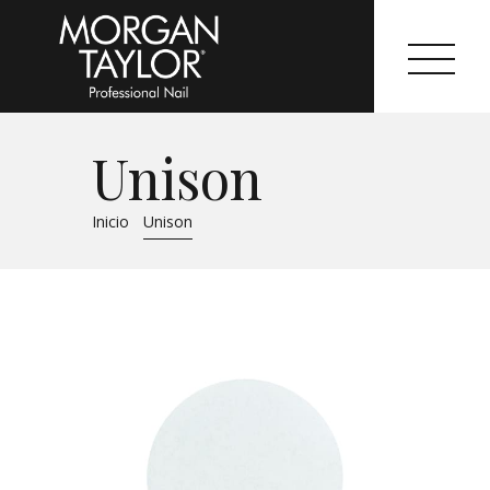
Unison
Morgan Taylor®
Inicio
Unison
Sistemas Profesionales
Cartas de Color
Catálogo
Colecciones
Tutoriales