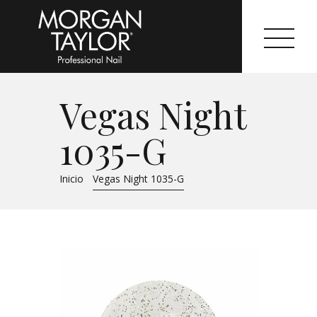
Vegas Night
Morgan Taylor®
1035-G
Sistemas Profesionales
Inicio
Vegas Night 1035-G
Cartas de Color
Catálogo
Colecciones
Tutoriales