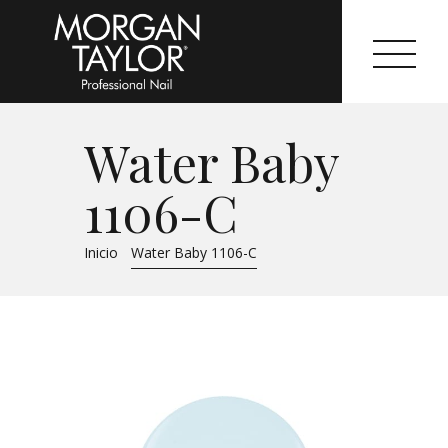
Water Baby
Morgan Taylor®
1106-C
Sistemas Profesionales
Inicio
Water Baby 1106-C
Cartas de Color
Catálogo
Colecciones
Tutoriales