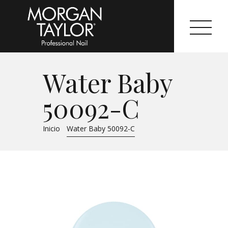
Water Baby
Morgan Taylor®
50092-C
Sistemas Profesionales
Inicio
Water Baby 50092-C
Cartas de Color
Catálogo
Colecciones
Tutoriales