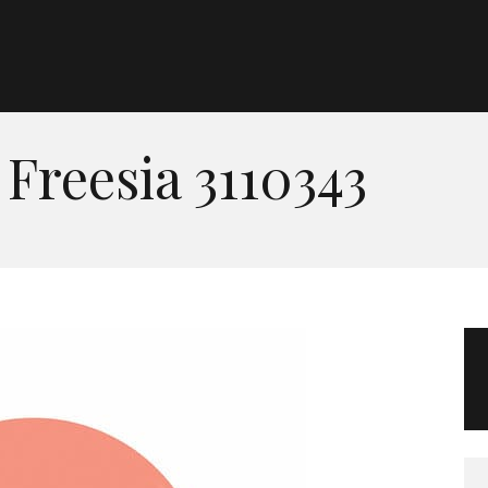
Morgan Taylor®
Sistemas Profesionales
Freesia 3110343
Cartas de Color
Catálogo
Colecciones
Tutoriales
Contacto