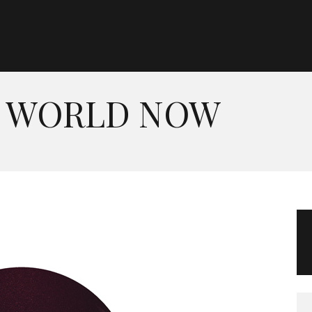
Morgan Taylor®
Sistemas Profesionales
Y WORLD NOW
Cartas de Color
Catálogo
Colecciones
Tutoriales
Contacto