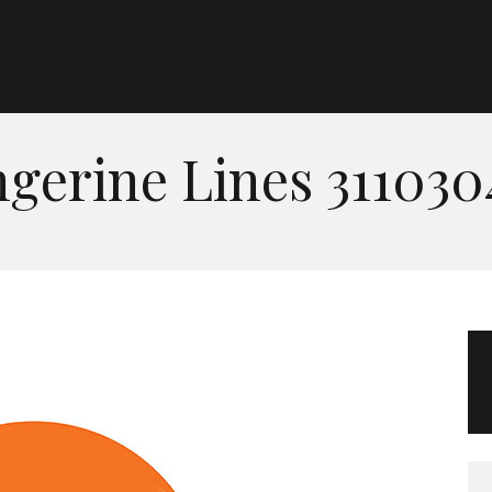
Morgan Taylor®
Sistemas Profesionales
ngerine Lines 311030
Cartas de Color
Catálogo
Colecciones
Tutoriales
Contacto