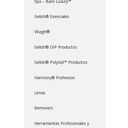
Spa – Bare Luxury™
Gelish® Esenciales
Vitagel®
Gelish® DIP Productos
Gelish® PolyGel™ Productos
Harmony® Prohesion
Limas
Removers
Herramientas Profesionales y