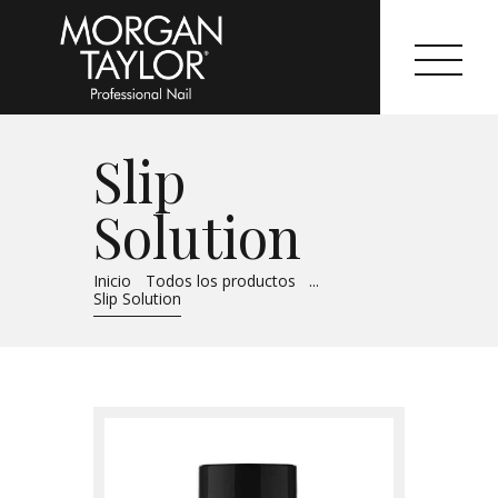
Slip
Morgan Taylor®
Solution
Sistemas Profesionales
Inicio
Todos los productos
...
Cartas de Color
Slip Solution
Catálogo
Colecciones
Tutoriales